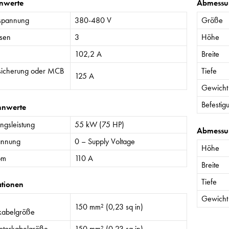
nwerte
Abmessu
spannung
380-480 V
Größe
sen
3
Höhe
102,2 A
Breite
sicherung oder MCB
Tiefe
125 A
Gewicht
Befestig
nnwerte
gsleistung
55 kW (75 HP)
Abmessu
annung
0 – Supply Voltage
Höhe
om
110 A
Breite
Tiefe
ationen
Gewicht
150 mm² (0,23 sq in)
kabelgröße
torkabelgröße
150 mm² (0,23 sq in)