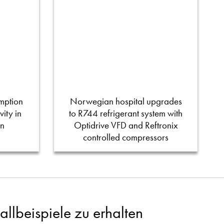
mption
Norwegian hospital upgrades
ity in
to R744 refrigerant system with
on
Optidrive VFD and Reftronix
controlled compressors
llbeispiele zu erhalten