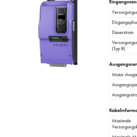
Eingangsnen
Versorgungs
Eingangspha
Dauerstrom
Versorgungs
(Typ B)
Ausgangsne
Motor-Ausgan
Ausgangssp
Ausgangsstr
Kabelinform
Maximale
Versorgungs
Maximale Mo