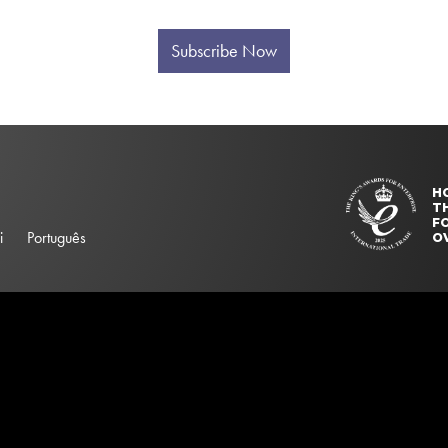
Subscribe Now
H
T
FO
i
Português
O
elector "#searchBox". Please update your ss360Config object.