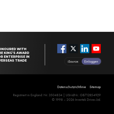
ONOURED WITH
HE KING’S AWARD
R ENTERPRISE IN
VERSEAS TRADE
iSource
Einloggen
Datenschutzrichtlinie
Sitemap
Registriert in England: Nr. 3504834 | USt-IdNr.: GB712854929
© 1998 – 2026 Invertek Drives Ltd.