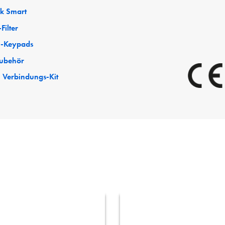
ck Smart
Filter
-Keypads
ubehör
 Verbindungs-Kit