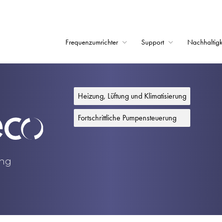
Frequenzumrichter
Support
Nachhaltigk
Startseite
Frequenzumrichter
Heizung, Lüftung und Klimatisierung
Support
Fortschrittliche Pumpensteuerung
Nachhaltigkeit
News
ung
Karriere
Unternehmen
Kontakt