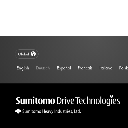
Global
English
Deutsch
Español
Français
Italiano
Polsk
Site Search 360 Error:
There is no input element for the searchBox.s