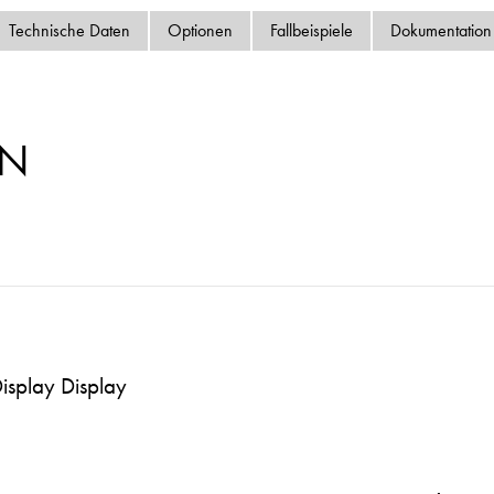
Datenschutzrichtlinie
Technische Daten
Optionen
Fallbeispiele
Dokumentation
Sitemap
iSource
Einlogge
MN
isplay Display