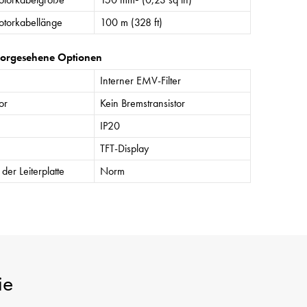
torkabellänge
100 m (328 ft)
vorgesehene Optionen
Interner EMV-Filter
or
Kein Bremstransistor
IP20
TFT-Display
der Leiterplatte
Norm
ie