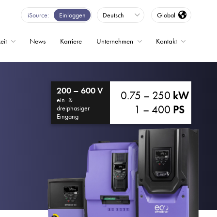
iSource
Einloggen
Deutsch
Global
eit
News
Karriere
Unternehmen
Kontakt
200 – 600 V
0.75 – 250
kW
ein- &
1 – 400
PS
dreiphasiger
Eingang