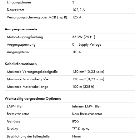
Eingangsphasen
3
Dauerstrom
102,2 A
Versorgungssicherung oder MCB (Typ B)
125 A
Ausgangsnennwerte
Motor-Ausgangsleistung
55 kW (75 HP)
Ausgangsspannung
0 – Supply Voltage
Ausgangsstrom
110 A
Kabelinformationen
Maximale Versorgungskabelgröße
150 mm² (0,23 sq in)
Maximale Motorkabelgröße
150 mm² (0,23 sq in)
Maximale Motorkabellänge
100 m (328 ft)
Werksseitig vorgesehene Optionen
EMV-Filter
Interner EMV-Filter
Bremstransistor
Kein Bremstransistor
Gehäuse
IP55
Display
TFT-Display
Beschichtung der Leiterplatte
Norm