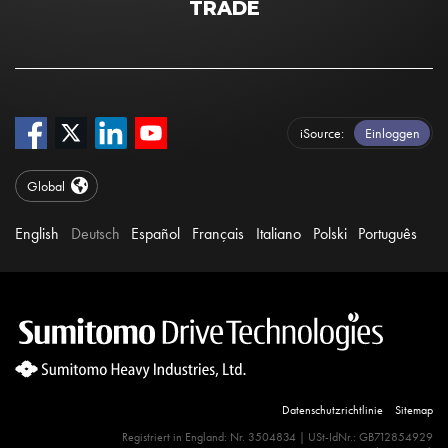
TRADE
iSource
Einloggen
Global
English
Deutsch
Español
Français
Italiano
Polski
Português
Datenschutzrichtlinie
Sitemap
Site Search 360 Error:
Registriert in England: Nr. 3504834 | USt-IdNr.: GB712854929
There is no input element for the