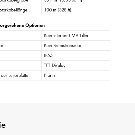
torkabellänge
100 m (328 ft)
vorgesehene Optionen
Kein interner EMV-Filter
or
Kein Bremstransistor
IP55
TFT-Display
der Leiterplatte
Norm
ie