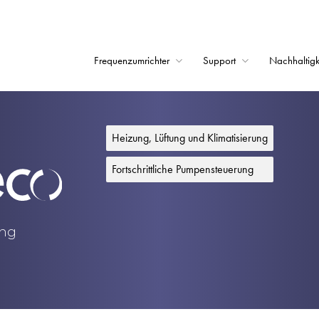
Frequenzumrichter
Support
Nachhaltigk
Startseite
Frequenzumrichter
Heizung, Lüftung und Klimatisierung
Support
Fortschrittliche Pumpensteuerung
Nachhaltigkeit
News
ung
Karriere
Unternehmen
Kontakt