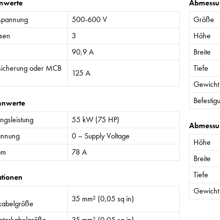
nwerte
Abmessu
spannung
500-600 V
Größe
sen
3
Höhe
90,9 A
Breite
sicherung oder MCB
Tiefe
125 A
Gewicht
Befestig
nnwerte
gsleistung
55 kW (75 HP)
Abmessu
annung
0 – Supply Voltage
Höhe
om
78 A
Breite
Tiefe
ationen
Gewicht
35 mm² (0,05 sq in)
kabelgröße
torkabelgröße
35 mm² (0,05 sq in)