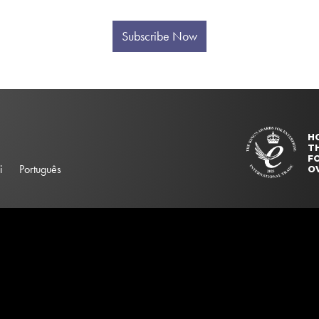
Subscribe Now
H
T
FO
i
Português
O
elector "#searchBox". Please update your ss360Config object.