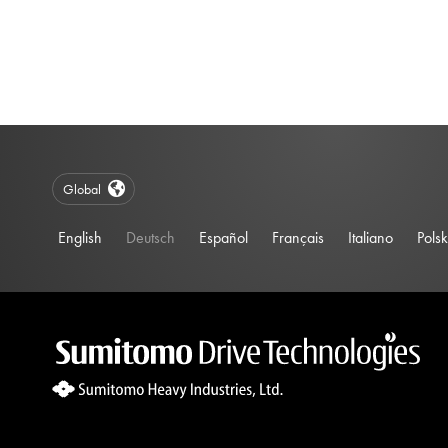
Global
English
Deutsch
Español
Français
Italiano
Polsk
Site Search 360 Error:
There is no input element for the searchBox.s