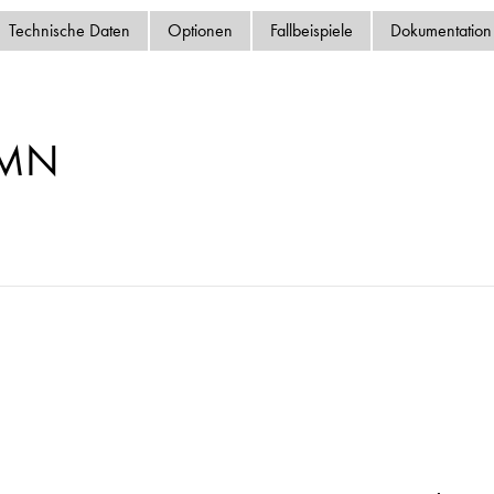
Datenschutzrichtlinie
Technische Daten
Optionen
Fallbeispiele
Dokumentation
Sitemap
iSource
Einlogge
-MN