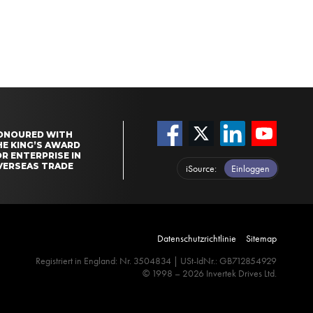
ONOURED WITH
HE KING’S AWARD
R ENTERPRISE IN
VERSEAS TRADE
iSource
Einloggen
Datenschutzrichtlinie
Sitemap
Registriert in England: Nr. 3504834 | USt-IdNr.: GB712854929
© 1998 – 2026 Invertek Drives Ltd.