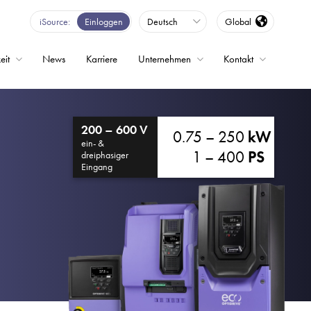
iSource
Einloggen
Deutsch
Global
eit
News
Karriere
Unternehmen
Kontakt
200 – 600 V
0.75 – 250
kW
ein- &
1 – 400
PS
dreiphasiger
Eingang