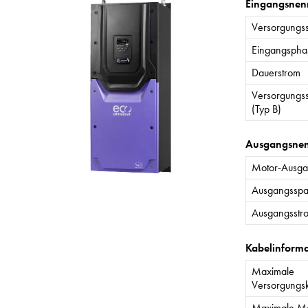
Eingangsnen
Versorgungs
Eingangspha
Dauerstrom
Versorgungs
(Typ B)
Ausgangsne
Motor-Ausgan
Ausgangssp
Ausgangsstr
Kabelinform
Maximale
Versorgungs
Maximale Mo