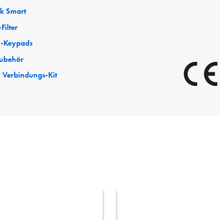
ck Smart
Filter
-Keypads
ubehör
 Verbindungs-Kit