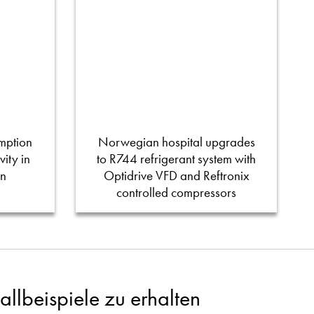
mption
Norwegian hospital upgrades
ity in
to R744 refrigerant system with
on
Optidrive VFD and Reftronix
controlled compressors
llbeispiele zu erhalten