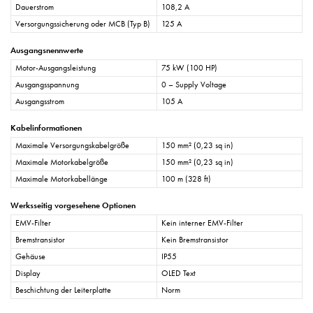
Dauerstrom
108,2 A
Versorgungssicherung oder MCB (Typ B)
125 A
Ausgangsnennwerte
Motor-Ausgangsleistung
75 kW (100 HP)
Ausgangsspannung
0 – Supply Voltage
Ausgangsstrom
105 A
Kabelinformationen
Maximale Versorgungskabelgröße
150 mm² (0,23 sq in)
Maximale Motorkabelgröße
150 mm² (0,23 sq in)
Maximale Motorkabellänge
100 m (328 ft)
Werksseitig vorgesehene Optionen
EMV-Filter
Kein interner EMV-Filter
Bremstransistor
Kein Bremstransistor
Gehäuse
IP55
Display
OLED Text
Beschichtung der Leiterplatte
Norm