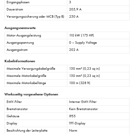
Eingangsphasen
3
Dauerstrom
205,9 A
Versorgungssicherung oder MCB (Typ B)
250 A
Ausgangsnennwerte
Motor-Ausgangsleistung
110 kW (175 HP)
Ausgangsspannung
0 – Supply Voltage
Ausgangsstrom
202 A
Kabelinformationen
Maximale Versorgungskabelgröße
150 mm² (0,23 sq in)
Maximale Motorkabelgröße
150 mm² (0,23 sq in)
Maximale Motorkabellänge
100 m (328 ft)
Werksseitig vorgesehene Optionen
EMV-Filter
Interner EMV-Filter
Bremstransistor
Kein Bremstransistor
Gehäuse
IP55
Display
TFT-Display
Beschichtung der Leiterplatte
Norm