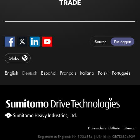
TRADE
iSource
Einloggen
Global
English
Deutsch
Español
Français
Italiano
Polski
Português
Datenschutzrichtlinie
Sitemap
Site Search 360 Error:
Registriert in England: Nr. 3504834 | USt-IdNr.: GB712854929
There is no input element for the