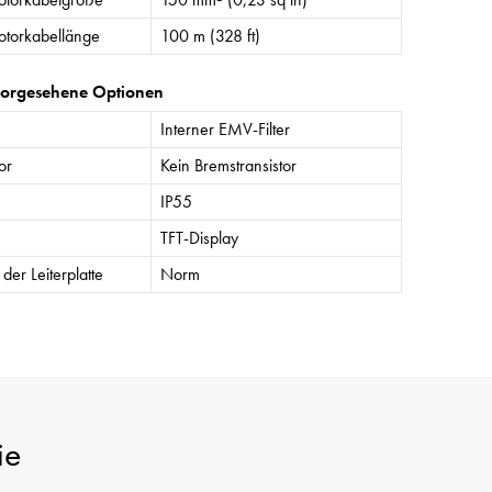
torkabellänge
100 m (328 ft)
vorgesehene Optionen
Interner EMV-Filter
or
Kein Bremstransistor
IP55
TFT-Display
der Leiterplatte
Norm
ie