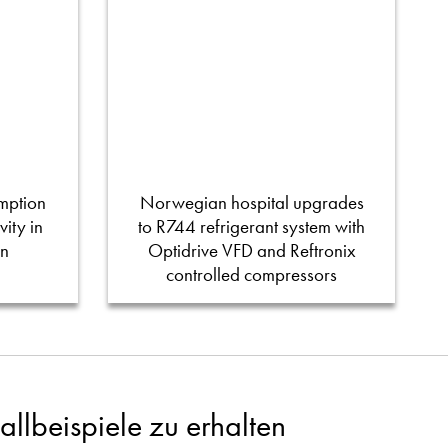
mption
Norwegian hospital upgrades
ity in
to R744 refrigerant system with
on
Optidrive VFD and Reftronix
controlled compressors
llbeispiele zu erhalten