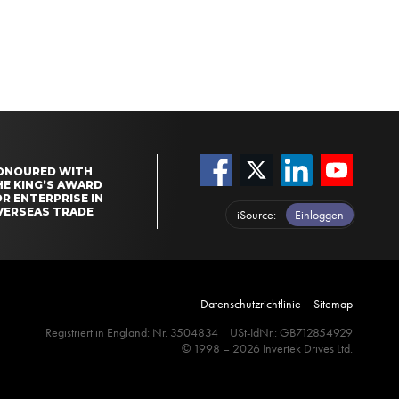
ONOURED WITH
HE KING’S AWARD
R ENTERPRISE IN
VERSEAS TRADE
iSource
Einloggen
Datenschutzrichtlinie
Sitemap
Registriert in England: Nr. 3504834 | USt-IdNr.: GB712854929
© 1998 – 2026 Invertek Drives Ltd.