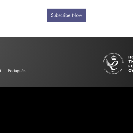
Subscribe Now
H
T
FO
i
Português
O
elector "#searchBox". Please update your ss360Config object.