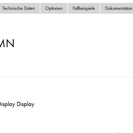
Datenschutzrichtlinie
Technische Daten
Optionen
Fallbeispiele
Dokumentation
Sitemap
iSource
Einlogge
-MN
isplay Display