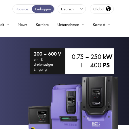
iSource
Einloggen
Deutsch
Global
eit
News
Karriere
Unternehmen
Kontakt
200 – 600 V
0.75 – 250
kW
ein- &
1 – 400
PS
dreiphasiger
Eingang