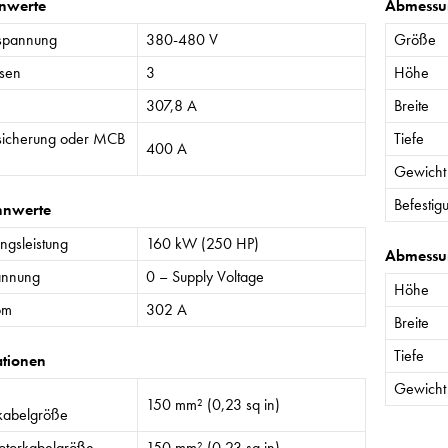
nwerte
Abmessu
spannung
380-480 V
Größe
sen
3
Höhe
307,8 A
Breite
sicherung oder MCB
Tiefe
400 A
Gewicht
Befestig
nnwerte
gsleistung
160 kW (250 HP)
Abmessu
annung
0 – Supply Voltage
Höhe
om
302 A
Breite
Tiefe
ationen
Gewicht
150 mm² (0,23 sq in)
kabelgröße
torkabelgröße
150 mm² (0,23 sq in)