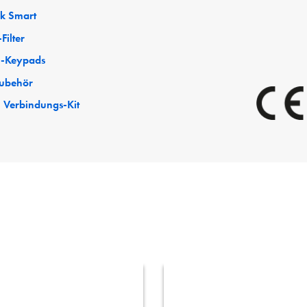
ck Smart
Filter
-Keypads
ubehör
 Verbindungs-Kit