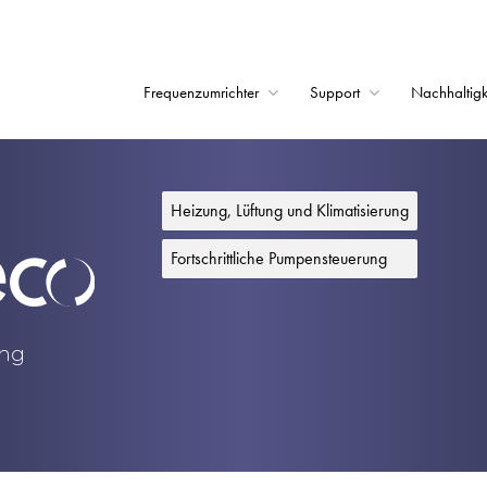
Frequenzumrichter
Support
Nachhaltigk
Startseite
Frequenzumrichter
Heizung, Lüftung und Klimatisierung
Support
Fortschrittliche Pumpensteuerung
Nachhaltigkeit
News
ung
Karriere
Unternehmen
Kontakt