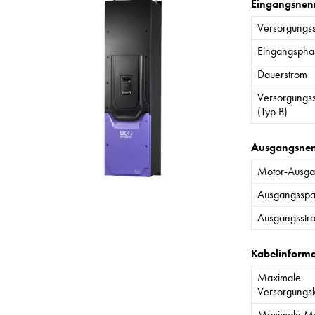
Eingangsnen
Versorgungs
Eingangspha
Dauerstrom
Versorgungs
(Typ B)
Ausgangsne
Motor-Ausgan
Ausgangssp
Ausgangsstr
Kabelinform
Maximale
Versorgungs
Maximale Mo