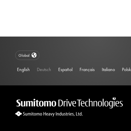
Global
English
Deutsch
Español
Français
Italiano
Polsk
Site Search 360 Error:
There is no input element for the searchBox.s