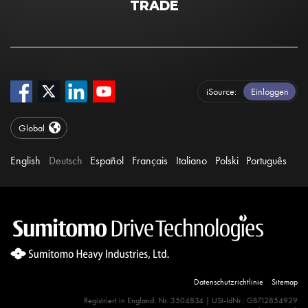
TRADE
iSource
Einloggen
Global
English
Deutsch
Español
Français
Italiano
Polski
Português
Datenschutzrichtlinie
Sitemap
Site Search 360 Error:
Registriert in England: Nr. 3504834 | USt-IdNr.: GB712854929
There is no input element for the