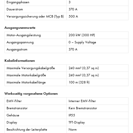
Eingangsphasen
3
Dauerstrom
370 A
Versorgungssicherung oder MCB (Typ B)
500 A
Ausgangsnennwerte
Motor-Ausgangsleistung
200 kW (300 HP)
Ausgangsspannung
0 – Supply Voltage
Ausgangsstrom
370 A
Kabelinformationen
Maximale Versorgungskabelgröße
240 mm² (0,37 sq in)
Maximale Motorkabelgröße
240 mm² (0,37 sq in)
Maximale Motorkabellänge
100 m (328 ft)
Werksseitig vorgesehene Optionen
EMV-Filter
Interner EMV-Filter
Bremstransistor
Kein Bremstransistor
Gehäuse
IP55
Display
TFT-Display
Beschichtung der Leiterplatte
Norm