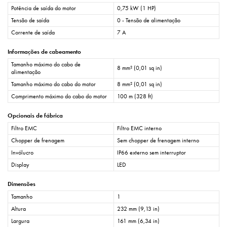
Potência de saída do motor
0,75 kW (1 HP)
Tensão de saída
0 - Tensão de alimentação
Corrente de saída
7 A
Informações de cabeamento
Tamanho máximo do cabo de
8 mm² (0,01 sq in)
alimentação
Tamanho máximo do cabo do motor
8 mm² (0,01 sq in)
Comprimento máximo do cabo do motor
100 m (328 ft)
Opcionais de fábrica
Filtro EMC
Filtro EMC interno
Chopper de frenagem
Sem chopper de frenagem interno
Invólucro
IP66 externo sem interruptor
Display
LED
Dimensões
Tamanho
1
Altura
232 mm (9,13 in)
Largura
161 mm (6,34 in)