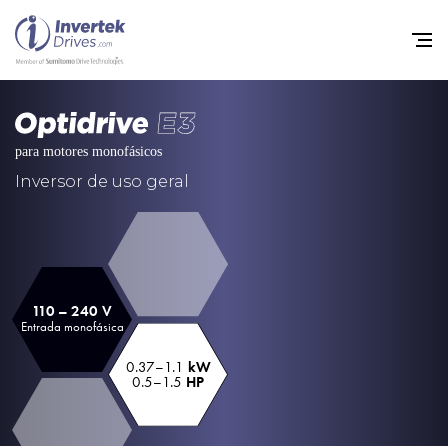
Início
Inversores de frequência va
Inversor de uso geral
Suporte
Sustentabilidade
Notícias
110 – 240 V
Entrada monofásica
Carreiras
0.37–1.1
kW
Sobre
0.5–1.5
HP
Contato