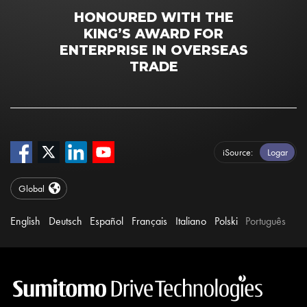
HONOURED WITH THE
KING’S AWARD FOR
ENTERPRISE IN OVERSEAS
TRADE
iSource
Logar
Global
English
Deutsch
Español
Français
Italiano
Polski
Português