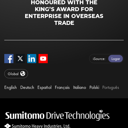
HONOURED WITH THE
KING’S AWARD FOR
ENTERPRISE IN OVERSEAS
TRADE
iSource
Logar
Global
English
Deutsch
Español
Français
Italiano
Polski
Português