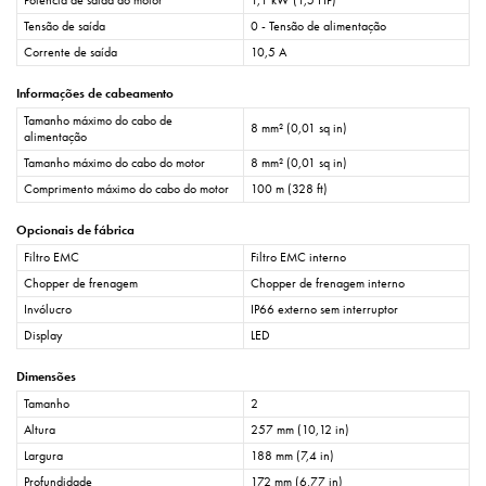
Tensão de saída
0 - Tensão de alimentação
Corrente de saída
10,5 A
Informações de cabeamento
Tamanho máximo do cabo de
8 mm² (0,01 sq in)
alimentação
Tamanho máximo do cabo do motor
8 mm² (0,01 sq in)
Comprimento máximo do cabo do motor
100 m (328 ft)
Opcionais de fábrica
Filtro EMC
Filtro EMC interno
Chopper de frenagem
Chopper de frenagem interno
Invólucro
IP66 externo sem interruptor
Display
LED
Dimensões
Tamanho
2
Altura
257 mm (10,12 in)
Largura
188 mm (7,4 in)
Profundidade
172 mm (6,77 in)