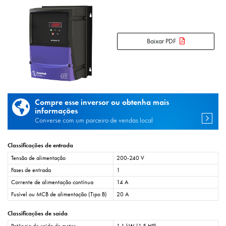
Baixar PDF
Compre esse inversor ou obtenha mais
informações
Converse com um parceiro de vendas local
Classificações de entrada
Tensão de alimentação
200-240 V
Fases de entrada
1
Corrente de alimentação contínua
14 A
Fusível ou MCB de alimentação (Tipo B)
20 A
Classificações de saída
Potência de saída do motor
1,1 kW (1,5 HP)