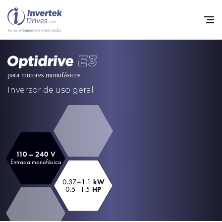
Início
Inversores de frequência va
Inversor de uso geral
Suporte
Sustentabilidade
Notícias
110 – 240 V
Entrada monofásica
Carreiras
0.37–1.1
kW
Sobre
0.5–1.5
HP
Contato