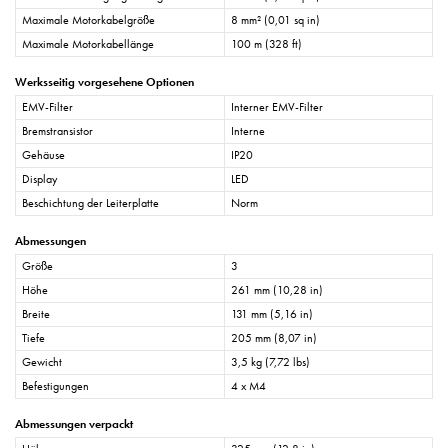
Maximale Motorkabelgröße
8 mm² (0,01 sq in)
Maximale Motorkabellänge
100 m (328 ft)
Werksseitig vorgesehene Optionen
EMV-Filter
Interner EMV-Filter
Bremstransistor
Interne
Gehäuse
IP20
Display
LED
Beschichtung der Leiterplatte
Norm
Abmessungen
Größe
3
Höhe
261 mm (10,28 in)
Breite
131 mm (5,16 in)
Tiefe
205 mm (8,07 in)
Gewicht
3,5 kg (7,72 lbs)
Befestigungen
4 x M4
Abmessungen verpackt