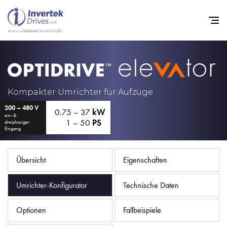
Startseite
Frequenzumrichter
Kompakter Umrichter für Aufzüge
200 – 480 V
Support
0.75 – 37
kW
ein- &
1 – 50
PS
dreiphasiger
Nachhaltigkeit
Eingang
News
Übersicht
Eigenschaften
Karriere
Umrichter-Konfigurator
Technische Daten
Unternehmen
Kontakt
Optionen
Fallbeispiele