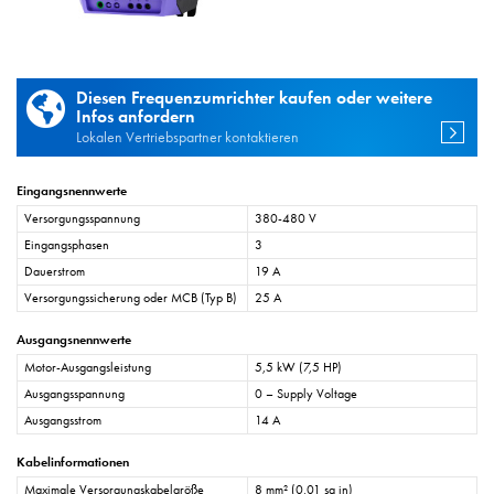
Diesen Frequenzumrichter kaufen oder weitere
Infos anfordern
Lokalen Vertriebspartner kontaktieren
Eingangsnennwerte
Versorgungsspannung
380-480 V
Eingangsphasen
3
Dauerstrom
19 A
Versorgungssicherung oder MCB (Typ B)
25 A
Ausgangsnennwerte
Motor-Ausgangsleistung
5,5 kW (7,5 HP)
Ausgangsspannung
0 – Supply Voltage
Ausgangsstrom
14 A
Kabelinformationen
Maximale Versorgungskabelgröße
8 mm² (0,01 sq in)