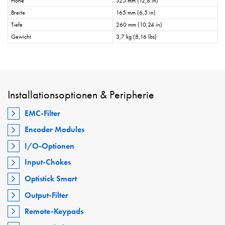
Höhe
325 mm (12,8 in)
Breite
165 mm (6,5 in)
Tiefe
260 mm (10,24 in)
Gewicht
3,7 kg (8,16 lbs)
Installationsoptionen & Peripherie
EMC-Filter
Encoder Modules
I/O-Optionen
Input-Chokes
Optistick Smart
Output-Filter
Remote-Keypads