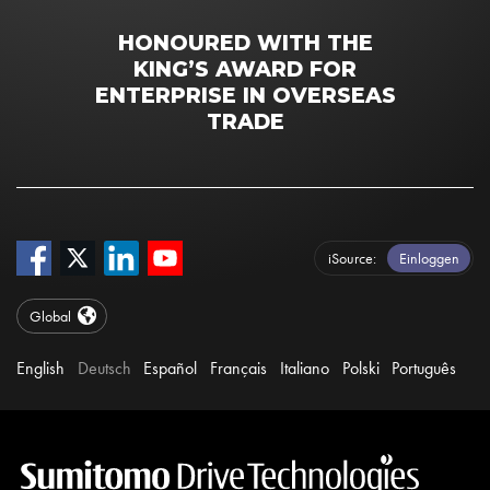
HONOURED WITH THE
KING’S AWARD FOR
ENTERPRISE IN OVERSEAS
TRADE
iSource
Einloggen
Global
English
Deutsch
Español
Français
Italiano
Polski
Português