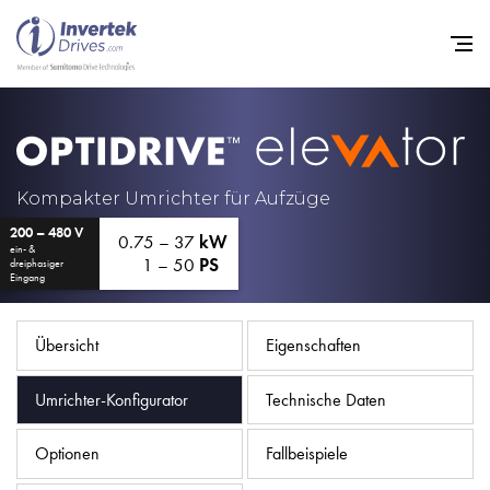
Startseite
Frequenzumrichter
Kompakter Umrichter für Aufzüge
200 – 480 V
Support
0.75 – 37
kW
ein- &
1 – 50
PS
dreiphasiger
Nachhaltigkeit
Eingang
News
Übersicht
Eigenschaften
Karriere
Umrichter-Konfigurator
Technische Daten
Unternehmen
Kontakt
Optionen
Fallbeispiele