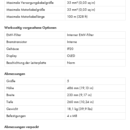
Maximale Versorgungskabelgröße
35 mm² (0,05 sq in)
Maximale Motorkabelgröße
35 mm² (0,05 sq in)
Maximale Motorkabellänge
100 m (328 ft)
Werksseitig vorgesehene Optionen
EMV-Filter
Interner EMV-Filter
Bremstransistor
Interne
Gehäuse
IP20
Display
OLED
Beschichtung der Leiterplatte
Norm
Abmessungen
Größe
5
Höhe
486 mm (19,13 in)
Breite
233 mm (9,17 in)
Tiefe
260 mm (10,24 in)
Gewicht
18,1 kg (39,9 lbs)
Befestigungen
4 x M8
Abmessungen verpackt