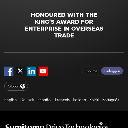
HONOURED WITH THE
KING’S AWARD FOR
ENTERPRISE IN OVERSEAS
TRADE
iSource
Einloggen
Global
English
Deutsch
Español
Français
Italiano
Polski
Português