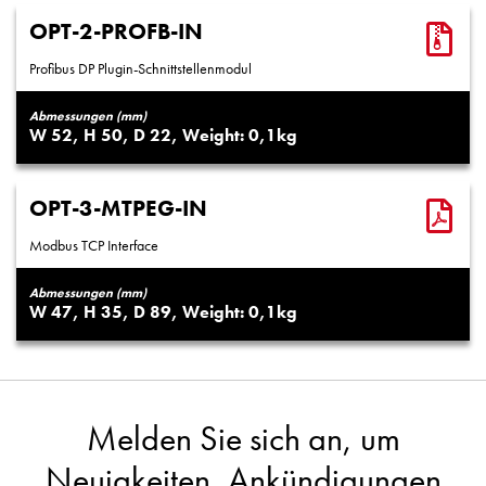
OPT-2-PROFB-IN
Profibus DP Plugin-Schnittstellenmodul
Abmessungen (mm)
52
50
22
0,1
OPT-3-MTPEG-IN
Modbus TCP Interface
Abmessungen (mm)
47
35
89
0,1
Melden Sie sich an, um
Neuigkeiten, Ankündigungen