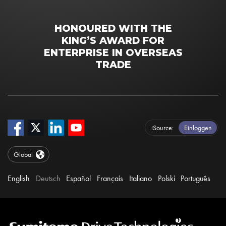
HONOURED WITH THE
KING’S AWARD FOR
ENTERPRISE IN OVERSEAS
TRADE
iSource
Einloggen
Global
English
Deutsch
Español
Français
Italiano
Polski
Português