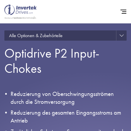
Alle Optionen & Zubehörteile
Startseite
Optidrive P2 Input-
Frequenzumrichter
Support
Chokes
Nachhaltigkeit
News
Reduzierung von Oberschwingungsströmen
Karriere
durch die Stromversorgung
Unternehmen
Reduzierung des gesamten Eingangsstroms am
Antrieb
Kontakt