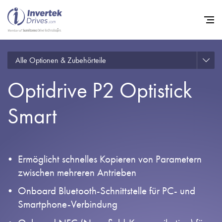
Alle Optionen & Zubehörteile
Startseite
Optidrive P2 Optistick
Frequenzumrichter
Support
Smart
Nachhaltigkeit
News
Ermöglicht schnelles Kopieren von Parametern
Karriere
zwischen mehreren Antrieben
Unternehmen
Onboard Bluetooth-Schnittstelle für PC- und
Smartphone-Verbindung
Kontakt