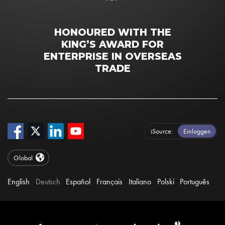
HONOURED WITH THE
KING’S AWARD FOR
ENTERPRISE IN OVERSEAS
TRADE
iSource
Einloggen
Global
English
Deutsch
Español
Français
Italiano
Polski
Português