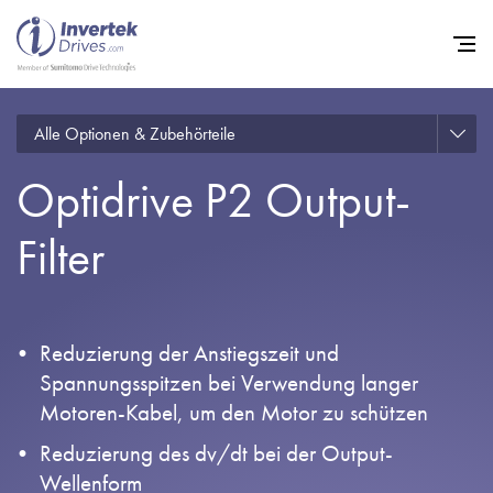
Alle Optionen & Zubehörteile
Startseite
Optidrive P2 Output-
Frequenzumrichter
Support
Filter
Nachhaltigkeit
News
Reduzierung der Anstiegszeit und
Karriere
Spannungsspitzen bei Verwendung langer
Motoren-Kabel, um den Motor zu schützen
Unternehmen
Reduzierung des dv/dt bei der Output-
Kontakt
Wellenform