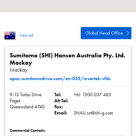
Política de privacidad
Mapa del sitio
iSource
Acceso
Global Head Office
View All
Sumitomo (SHI) Hansen Australia Pty. Ltd.
Mackay
Mackay
apac.sumitomodrive.com/en-035/invertek-vfds
9-13 Turbo Drive
Tel:
+61 1300 037 483
Paget
Alt Tel:
Queensland 4740
Fax:
Email:
SHAU.sst@shi-g.com
Commercial Contacts: