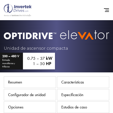
Home
Variadores de frecuencia
Unidad de ascensor compacta
Soporte
200 – 480 V
0.75 – 37
kW
Entrada
1 – 50
HP
monofásica y
Sostenibilidad
trifásica
Noticias
Resumen
Características
Empleo
Acerca de
Configurador de unidad
Especificación
Contacto
Opciones
Estudios de caso