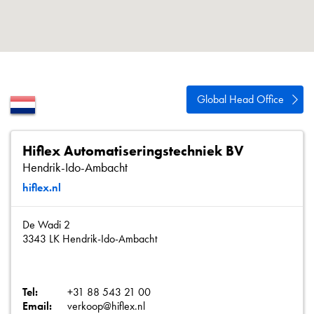
Política de privacidad
Mapa del sitio
iSource
Acceso
Global Head Office
Hiflex Automatiseringstechniek BV
Hendrik-Ido-Ambacht
hiflex.nl
De Wadi 2
3343 LK Hendrik-Ido-Ambacht
Tel:
+31 88 543 21 00
Email:
verkoop@hiflex.nl