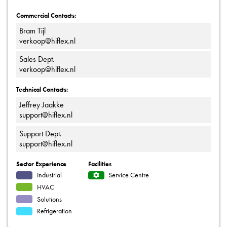
Commercial Contacts:
Bram Tijl
verkoop@hiflex.nl
Sales Dept.
verkoop@hiflex.nl
Technical Contacts:
Jeffrey Jaakke
support@hiflex.nl
Support Dept.
support@hiflex.nl
Sector Experience
Facilities
Industrial
Service Centre
HVAC
Solutions
Refrigeration