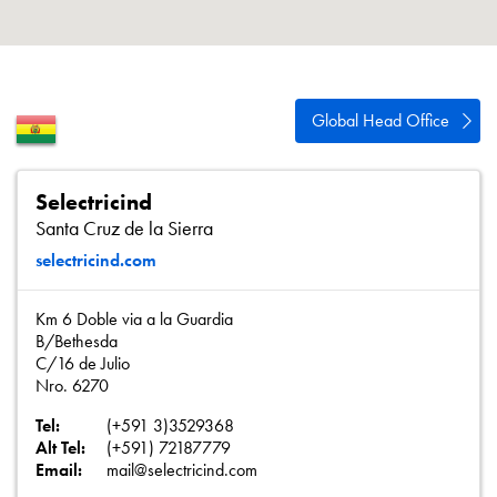
Política de privacidad
Mapa del sitio
iSource
Acceso
Global Head Office
Selectricind
Santa Cruz de la Sierra
selectricind.com
Km 6 Doble via a la Guardia
B/Bethesda
C/16 de Julio
Nro. 6270
Tel:
(+591 3)3529368
Alt Tel:
(+591) 72187779
Email:
mail@selectricind.com