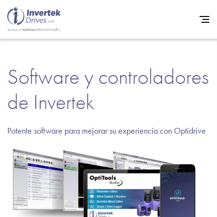
Home
Software y controladores
Variadores de frecuencia
de Invertek
Soporte
Sostenibilidad
Potente software para mejorar su experiencia con Optidrive
Noticias
Empleo
Acerca de
Contacto