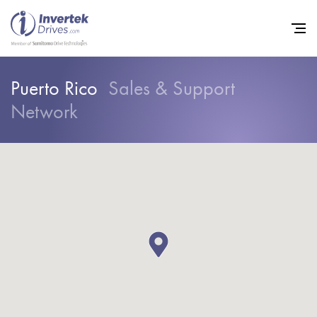
Puerto Rico
Sales & Support
Home
Network
Variadores de frecuencia
Soporte
Sostenibilidad
Noticias
Empleo
Acerca de
Contacto