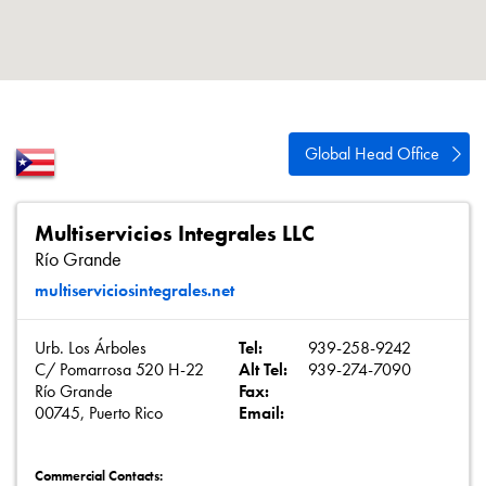
Política de privacidad
Mapa del sitio
iSource
Acceso
Global Head Office
Multiservicios Integrales LLC
Río Grande
multiserviciosintegrales.net
Urb. Los Árboles
Tel:
939-258-9242
C/ Pomarrosa 520 H-22
Alt Tel:
939-274-7090
Río Grande
Fax:
00745, Puerto Rico
Email:
Commercial Contacts: