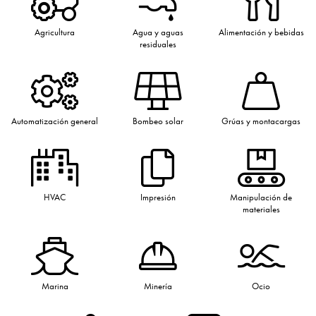
Agricultura
Agua y aguas
Alimentación y bebidas
residuales
Automatización general
Bombeo solar
Grúas y montacargas
HVAC
Impresión
Manipulación de
materiales
Marina
Minería
Ocio