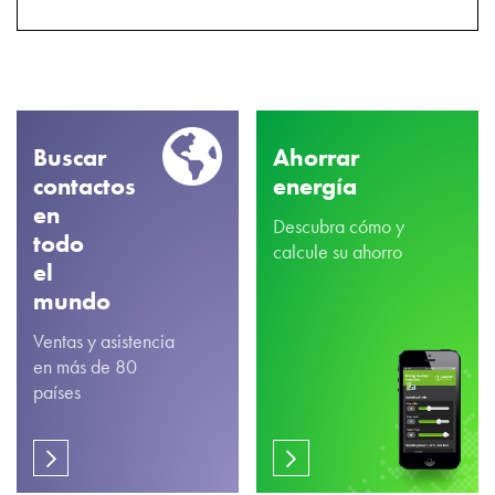
Buscar
Ahorrar
contactos
energía
en
Descubra cómo y
todo
calcule su ahorro
el
mundo
Ventas y asistencia
en más de 80
países