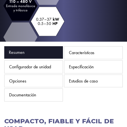
110 – 480 V
Política de privacidad
Entrada monofásica
y trifásica
Mapa del sitio
0.37–37
kW
0.5–50
HP
iSource
Acceso
Resumen
Características
Configurador de unidad
Especificación
Opciones
Estudios de caso
Documentación
COMPACTO, FIABLE Y FÁCIL DE