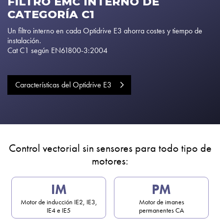
FILTRO EMC INTERNO DE
CATEGORÍA C1
Un filtro interno en cada Optidrive E3 ahorra costes y tiempo de
instalación.
Cat C1 según EN61800-3:2004
Características del Optidrive E3
Control vectorial sin sensores para todo tipo de
motores:
IM
PM
Motor de inducción IE2, IE3,
Motor de imanes
IE4 e IE5
permanentes CA