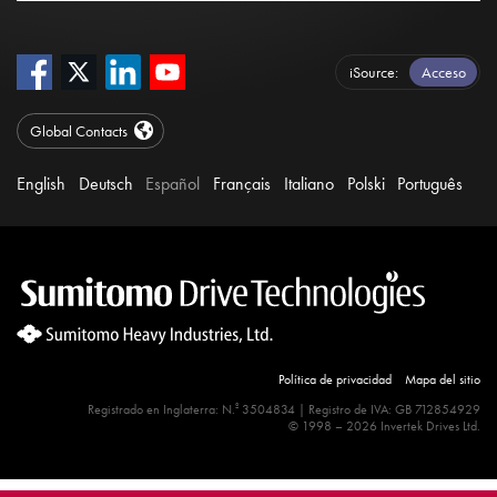
iSource
Acceso
Global Contacts
English
Deutsch
Español
Français
Italiano
Polski
Português
Política de privacidad
Mapa del sitio
º
Registrado en Inglaterra: N.
3504834 | Registro de IVA: GB 712854929
© 1998 – 2026 Invertek Drives Ltd.