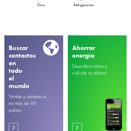
Ocio
Refrigeración
Buscar
Ahorrar
contactos
energía
en
Descubra cómo y
todo
calcule su ahorro
el
mundo
Ventas y asistencia
en más de 80
países