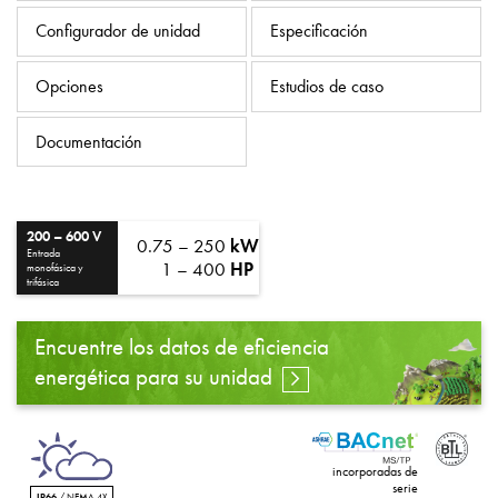
Política de privacidad
Configurador de unidad
Especificación
Mapa del sitio
Opciones
Estudios de caso
iSource
Acceso
Documentación
200 – 600 V
0.75 – 250
kW
Entrada
1 – 400
HP
monofásica y
trifásica
Encuentre los datos de eficiencia
energética para su unidad
incorporadas de
serie
IP66
/ NEMA 4X