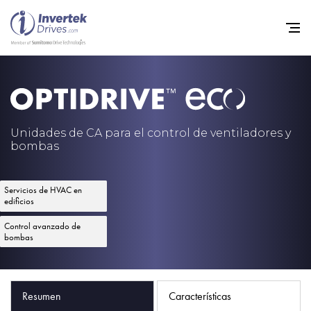
Home
Variadores de frecuencia
Unidades de CA para el control de ventiladores y
bombas
Soporte
Sostenibilidad
Servicios de HVAC en
edificios
Noticias
Control avanzado de
Empleo
bombas
Acerca de
Contacto
Resumen
Características