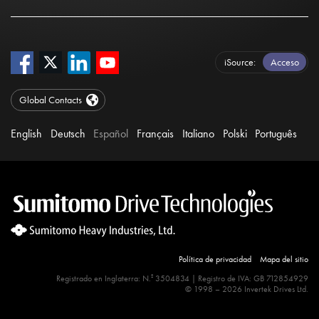
iSource
Acceso
Global Contacts
English
Deutsch
Español
Français
Italiano
Polski
Português
Política de privacidad
Mapa del sitio
º
Registrado en Inglaterra: N.
3504834 | Registro de IVA: GB 712854929
© 1998 – 2026 Invertek Drives Ltd.