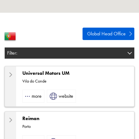
Política de privacidad
Mapa del sitio
iSource
Acceso
Global Head Office
Filter:
Universal Motors UM
Vila do Conde
more
website
Reiman
Porto