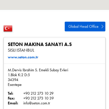
Política de privacidad
Mapa del sitio
iSource
Acceso
Global Head Office
SETON MAKINA SANAYI A.S
SISLI ISTANBUL
www.seton.com.tr
M.Dervis Ibrahim S. Emekli Subay Evleri
1.Blok K:2 D:5
34394
Esentepe
Tel:
+90 212 273 10 29
Fax:
+90 212 273 10 39
Email:
info@seton.com.tr