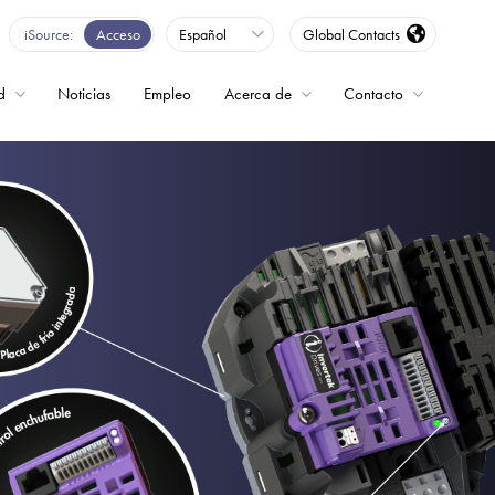
iSource
Acceso
Español
Global Contacts
d
Noticias
Empleo
Acerca de
Contacto
encia