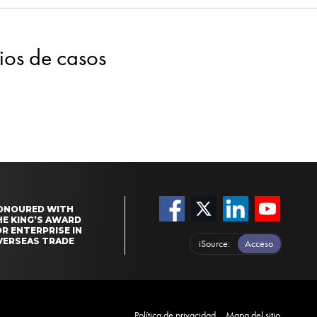
dios de casos
ONOURED WITH
HE KING’S AWARD
R ENTERPRISE IN
VERSEAS TRADE
iSource
Acceso
Política de privacidad
Mapa del sitio