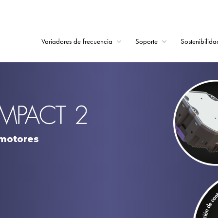
Variadores de frecuencia
Soporte
Sostenibilida
Home
Variadores de frecu
Soporte
Sostenibilidad
 motores
Noticias
Empleo
Acerca de
Contacto