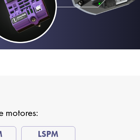
d
de motores:
M
LSPM