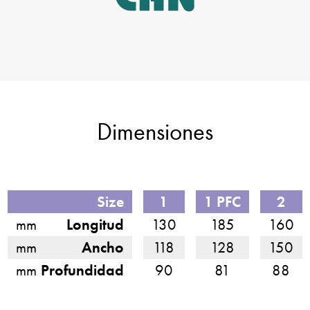
Dimensiones
Size
1
1 PFC
2
mm
Longitud
130
185
160
mm
Ancho
118
128
150
mm
Profundidad
90
81
88