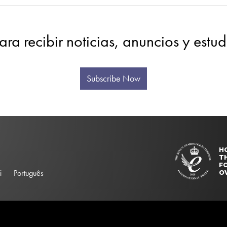
ara recibir noticias, anuncios y estu
Subscribe Now
H
T
FO
i
Português
O