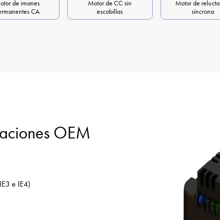
otor de imanes
Motor de CC sin
Motor de relucta
ermanentes CA
escobillas
síncrona
licaciones OEM
IE3 e IE4)