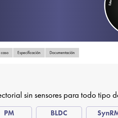
Política de privacida
Mapa del sitio
iSource
Acceso
 caso
Especificación
Documentación
ctorial sin sensores para todo tipo 
PM
BLDC
SynR