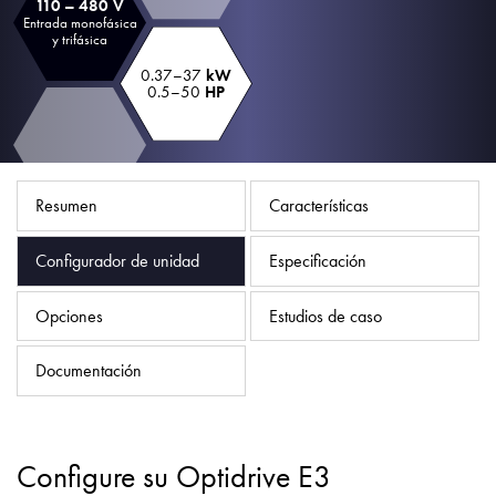
110 – 480 V
Política de privacidad
Entrada monofásica
y trifásica
Mapa del sitio
0.37–37
kW
0.5–50
HP
iSource
Acceso
Resumen
Características
Configurador de unidad
Especificación
Opciones
Estudios de caso
Documentación
Configure su Optidrive E3