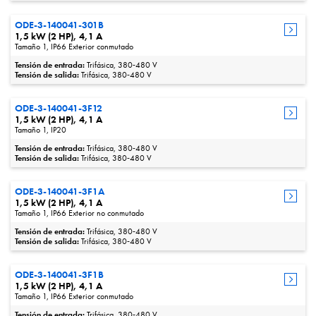
ODE-3-140041-301B
1,5 kW (2 HP), 4,1 A
Tamaño 1, IP66 Exterior conmutado
Tensión de entrada:
Trifásica, 380‑480 V
Tensión de salida:
Trifásica, 380‑480 V
ODE-3-140041-3F12
1,5 kW (2 HP), 4,1 A
Tamaño 1, IP20
Tensión de entrada:
Trifásica, 380‑480 V
Tensión de salida:
Trifásica, 380‑480 V
ODE-3-140041-3F1A
1,5 kW (2 HP), 4,1 A
Tamaño 1, IP66 Exterior no conmutado
Tensión de entrada:
Trifásica, 380‑480 V
Tensión de salida:
Trifásica, 380‑480 V
Site Search 360 Error:
There is no input element for the
ODE-3-140041-3F1B
1,5 kW (2 HP), 4,1 A
searchBox.selector "#searchBox". Please update your ss360Config
Tamaño 1, IP66 Exterior conmutado
object.
Tensión de entrada:
Trifásica, 380‑480 V