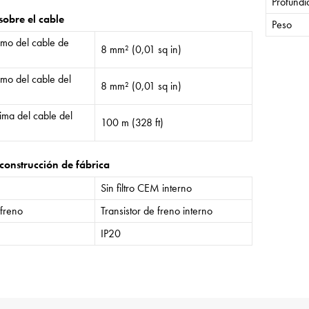
Profund
sobre el cable
Peso
mo del cable de
8 mm² (0,01 sq in)
mo del cable del
8 mm² (0,01 sq in)
ima del cable del
100 m (328 ft)
construcción de fábrica
Sin filtro CEM interno
 freno
Transistor de freno interno
IP20