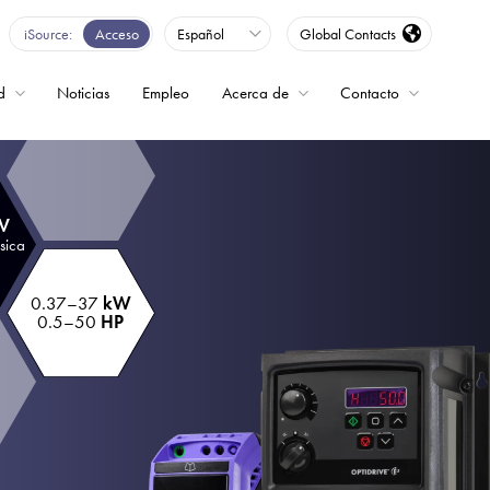
iSource
Acceso
Español
Global Contacts
d
Noticias
Empleo
Acerca de
Contacto
encia
 V
sica
0.37–37
kW
0.5–50
HP