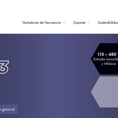
Variadores de frecuencia
Soporte
Sostenibilida
Home
Variadores de frecu
110 – 480
Soporte
Entrada monofá
y trifásica
Sostenibilidad
Noticias
Empleo
Acerca de
o general
Contacto