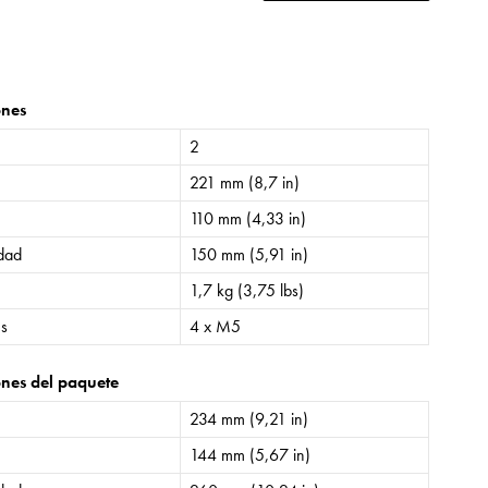
ones
2
221 mm (8,7 in)
110 mm (4,33 in)
idad
150 mm (5,91 in)
1,7 kg (3,75 lbs)
es
4 x M5
nes del paquete
234 mm (9,21 in)
144 mm (5,67 in)