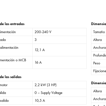
 de las entradas
Dimensi
limentación
200-240 V
Tamaño
rada
3
Altura
 alimentación
Anchura
12,1 A
Profund
limentación o MCB
16 A
Peso
Fijacion
de las salidas
Dimensio
 motor
2,2 kW (3 HP)
Altura
lida
0 – Supply Voltage
Anchura
salida
10,5 A