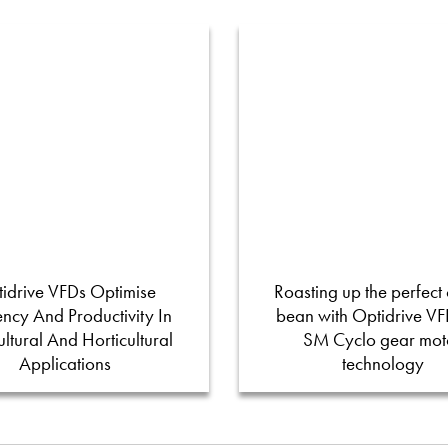
idrive VFDs Optimise
Roasting up the perfect 
iency And Productivity In
bean with Optidrive V
ultural And Horticultural
SM Cyclo gear mot
Applications
technology