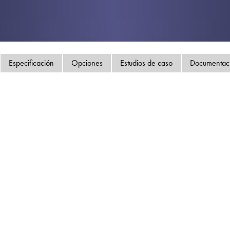
Política de privacida
Mapa del sitio
iSource
Acceso
Especificación
Opciones
Estudios de caso
Documentac