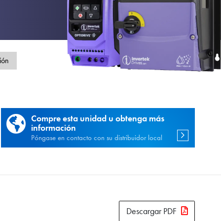
d
ión
Compre esta unidad u obtenga más
información
Póngase en contacto con su distribuidor local
Descargar PDF