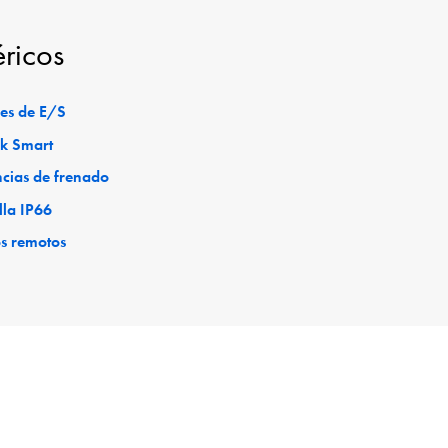
éricos
es de E/S
ck Smart
ncias de frenado
lla IP66
os remotos