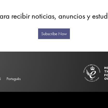
ara recibir noticias, anuncios y estu
Subscribe Now
H
T
FO
i
Português
O