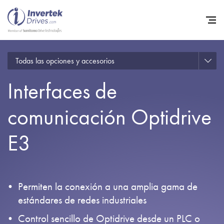
Todas las opciones y accesorios
Home
Interfaces de
Variadores de frecuencia
Soporte
comunicación Optidrive
Sostenibilidad
E3
Noticias
Empleo
Permiten la conexión a una amplia gama de
Acerca de
estándares de redes industriales
Contacto
Control sencillo de Optidrive desde un PLC o