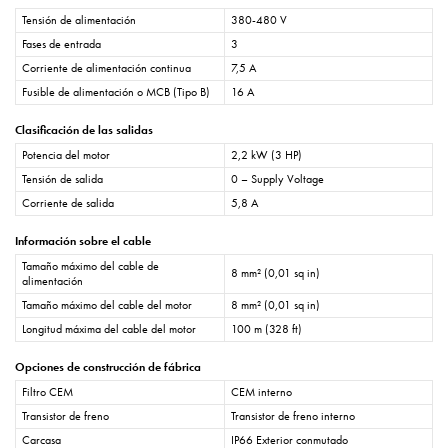
Tensión de alimentación
380-480 V
Fases de entrada
3
Corriente de alimentación continua
7,5 A
Fusible de alimentación o MCB (Tipo B)
16 A
Clasificación de las salidas
Potencia del motor
2,2 kW (3 HP)
Tensión de salida
0 – Supply Voltage
Corriente de salida
5,8 A
Información sobre el cable
Tamaño máximo del cable de
8 mm² (0,01 sq in)
alimentación
Tamaño máximo del cable del motor
8 mm² (0,01 sq in)
Longitud máxima del cable del motor
100 m (328 ft)
Opciones de construcción de fábrica
Filtro CEM
CEM interno
Transistor de freno
Transistor de freno interno
Carcasa
IP66 Exterior conmutado