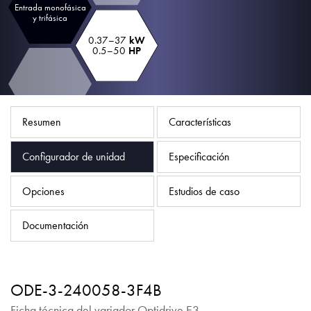
Política de privacidad
Entrada monofásica
y trifásica
Mapa del sitio
0.37–37
kW
0.5–50
HP
iSource
Acceso
Resumen
Características
Configurador de unidad
Especificación
Opciones
Estudios de caso
Documentación
ODE-3-240058-3F4B
Ficha técnica del variador Optidrive E3