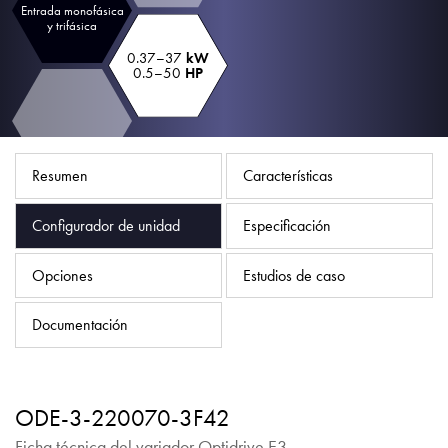
Política de privacidad
Entrada monofásica
y trifásica
Mapa del sitio
0.37–37
kW
0.5–50
HP
iSource
Acceso
Resumen
Características
Configurador de unidad
Especificación
Opciones
Estudios de caso
Documentación
ODE-3-220070-3F42
Ficha técnica del variador Optidrive E3