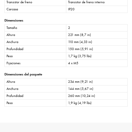
Transistor de freno
Transistor de freno interno
Carcasa
IP20
Dimensiones
Tamaño
2
Altura
221 mm (8,7 in)
Anchura
110 mm (4,33 in)
Profundidad
150 mm (5,91 in)
Peso
1,7 kg (3,75 lbs)
Fijaciones
4 x M5
Dimensiones del paquete
Altura
234 mm (9,21 in)
Anchura
144 mm (5,67 in)
Profundidad
260 mm (10,24 in)
Peso
1,9 kg (4,19 lbs)