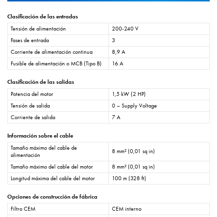
Clasificación de las entradas
Tensión de alimentación
200-240 V
Fases de entrada
3
Corriente de alimentación continua
8,9 A
Fusible de alimentación o MCB (Tipo B)
16 A
Clasificación de las salidas
Potencia del motor
1,5 kW (2 HP)
Tensión de salida
0 – Supply Voltage
Corriente de salida
7 A
Información sobre el cable
Tamaño máximo del cable de
8 mm² (0,01 sq in)
alimentación
Tamaño máximo del cable del motor
8 mm² (0,01 sq in)
Longitud máxima del cable del motor
100 m (328 ft)
Opciones de construcción de fábrica
Filtro CEM
CEM interno