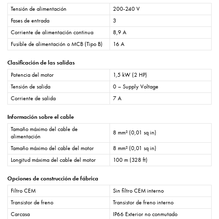
Tensión de alimentación
200-240 V
Fases de entrada
3
Corriente de alimentación continua
8,9 A
Fusible de alimentación o MCB (Tipo B)
16 A
Clasificación de las salidas
Potencia del motor
1,5 kW (2 HP)
Tensión de salida
0 – Supply Voltage
Corriente de salida
7 A
Información sobre el cable
Tamaño máximo del cable de
8 mm² (0,01 sq in)
alimentación
Tamaño máximo del cable del motor
8 mm² (0,01 sq in)
Longitud máxima del cable del motor
100 m (328 ft)
Opciones de construcción de fábrica
Filtro CEM
Sin filtro CEM interno
Transistor de freno
Transistor de freno interno
Carcasa
IP66 Exterior no conmutado