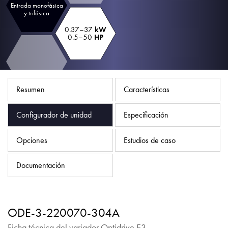
Política de privacidad
Entrada monofásica
y trifásica
Mapa del sitio
0.37–37
kW
0.5–50
HP
iSource
Acceso
Resumen
Características
Configurador de unidad
Especificación
Opciones
Estudios de caso
Documentación
ODE-3-220070-304A
Ficha técnica del variador Optidrive E3