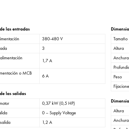
 de las entradas
Dimensi
limentación
380-480 V
Tamaño
rada
3
Altura
 alimentación
Anchura
1,7 A
Profund
limentación o MCB
6 A
Peso
Fijacion
de las salidas
Dimensio
 motor
0,37 kW (0,5 HP)
Altura
lida
0 – Supply Voltage
Anchura
salida
1,2 A