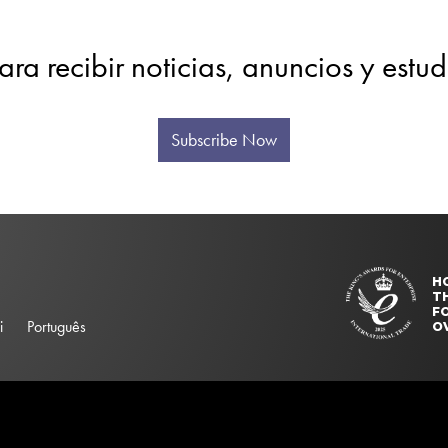
ara recibir noticias, anuncios y estu
Subscribe Now
H
T
FO
i
Português
O