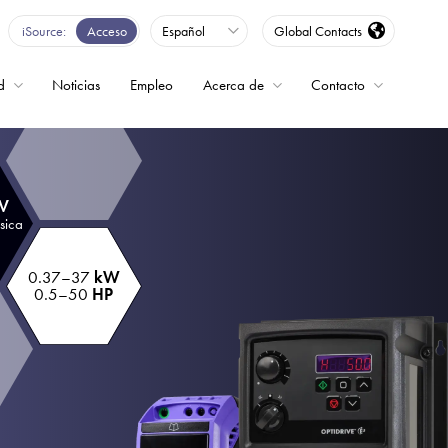
iSource
Acceso
Español
Global Contacts
d
Noticias
Empleo
Acerca de
Contacto
encia
 V
sica
0.37–37
kW
0.5–50
HP