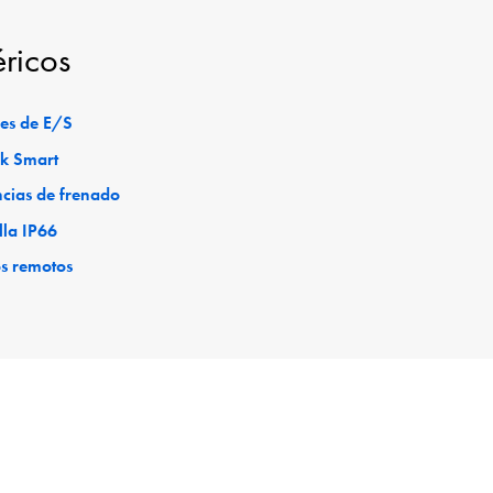
éricos
es de E/S
ck Smart
ncias de frenado
lla IP66
os remotos