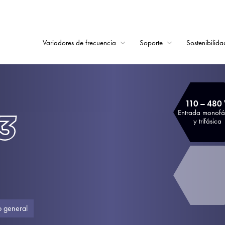
Variadores de frecuencia
Soporte
Sostenibilida
Home
Variadores de frecu
110 – 480
Soporte
Entrada monofá
y trifásica
Sostenibilidad
Noticias
Empleo
Acerca de
o general
Contacto