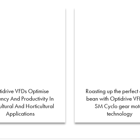
idrive VFDs Optimise
Roasting up the perfect 
iency And Productivity In
bean with Optidrive V
ultural And Horticultural
SM Cyclo gear mot
Applications
technology