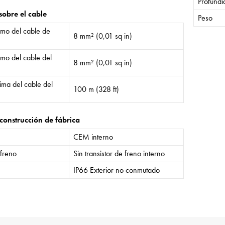
Profund
sobre el cable
Peso
mo del cable de
8 mm² (0,01 sq in)
mo del cable del
8 mm² (0,01 sq in)
ima del cable del
100 m (328 ft)
construcción de fábrica
CEM interno
 freno
Sin transistor de freno interno
IP66 Exterior no conmutado