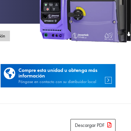
d
ión
Compre esta unidad u obtenga más
información
Póngase en contacto con su distribuidor local
Descargar PDF