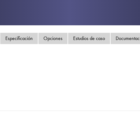
Política de privacida
Mapa del sitio
iSource
Acceso
Especificación
Opciones
Estudios de caso
Documentac