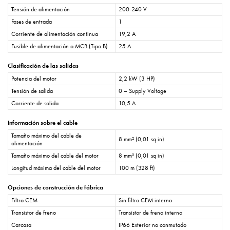
Tensión de alimentación
200-240 V
Fases de entrada
1
Corriente de alimentación continua
19,2 A
Fusible de alimentación o MCB (Tipo B)
25 A
Clasificación de las salidas
Potencia del motor
2,2 kW (3 HP)
Tensión de salida
0 – Supply Voltage
Corriente de salida
10,5 A
Información sobre el cable
Tamaño máximo del cable de
8 mm² (0,01 sq in)
alimentación
Tamaño máximo del cable del motor
8 mm² (0,01 sq in)
Longitud máxima del cable del motor
100 m (328 ft)
Opciones de construcción de fábrica
Filtro CEM
Sin filtro CEM interno
Transistor de freno
Transistor de freno interno
Carcasa
IP66 Exterior no conmutado