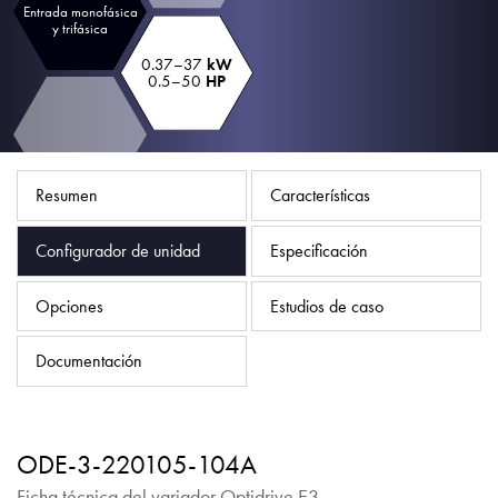
Política de privacidad
Entrada monofásica
y trifásica
Mapa del sitio
0.37–37
kW
0.5–50
HP
iSource
Acceso
Resumen
Características
Configurador de unidad
Especificación
Opciones
Estudios de caso
Documentación
ODE-3-220105-104A
Ficha técnica del variador Optidrive E3