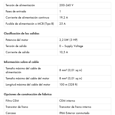
Tensión de alimentación
200-240 V
Fases de entrada
1
Corriente de alimentación continua
19,2 A
Fusible de alimentación o MCB (Tipo B)
25 A
Clasificación de las salidas
Potencia del motor
2,2 kW (3 HP)
Tensión de salida
0 – Supply Voltage
Corriente de salida
10,5 A
Información sobre el cable
Tamaño máximo del cable de
8 mm² (0,01 sq in)
alimentación
Tamaño máximo del cable del motor
8 mm² (0,01 sq in)
Longitud máxima del cable del motor
100 m (328 ft)
Opciones de construcción de fábrica
Filtro CEM
CEM interno
Transistor de freno
Transistor de freno interno
Carcasa
IP66 Exterior conmutado