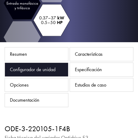
Política de privacidad
Entrada monofásica
y trifásica
Mapa del sitio
0.37–37
kW
0.5–50
HP
iSource
Acceso
Resumen
Características
Configurador de unidad
Especificación
Opciones
Estudios de caso
Documentación
ODE-3-220105-1F4B
Ficha técnica del variador Optidrive E3