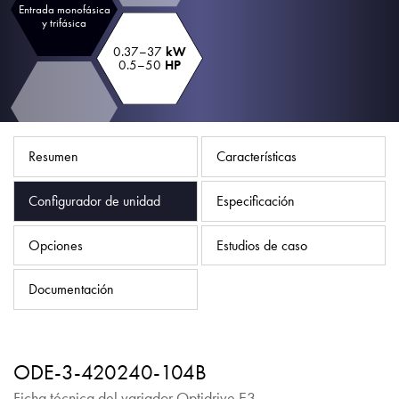
Política de privacidad
Entrada monofásica
y trifásica
Mapa del sitio
0.37–37
kW
0.5–50
HP
iSource
Acceso
Resumen
Características
Configurador de unidad
Especificación
Opciones
Estudios de caso
Documentación
ODE-3-420240-104B
Ficha técnica del variador Optidrive E3