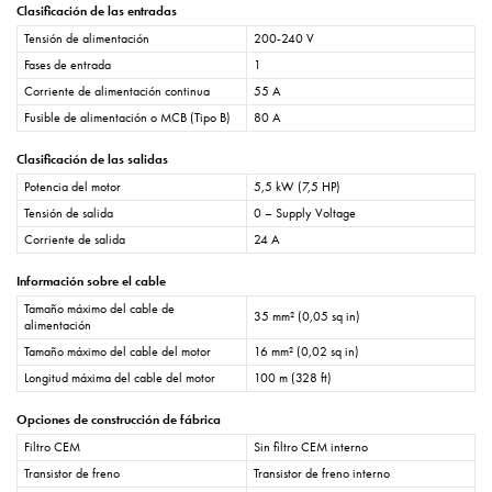
Clasificación de las entradas
Tensión de alimentación
200-240 V
Fases de entrada
1
Corriente de alimentación continua
55 A
Fusible de alimentación o MCB (Tipo B)
80 A
Clasificación de las salidas
Potencia del motor
5,5 kW (7,5 HP)
Tensión de salida
0 – Supply Voltage
Corriente de salida
24 A
Información sobre el cable
Tamaño máximo del cable de
35 mm² (0,05 sq in)
alimentación
Tamaño máximo del cable del motor
16 mm² (0,02 sq in)
Longitud máxima del cable del motor
100 m (328 ft)
Opciones de construcción de fábrica
Filtro CEM
Sin filtro CEM interno
Transistor de freno
Transistor de freno interno