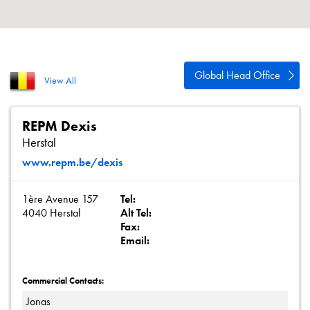
Política de privacidad
Mapa del sitio
iSource
Acceso
Global Head Office
View All
REPM Dexis
Herstal
www.repm.be/dexis
1ère Avenue 157
Tel:
4040 Herstal
Alt Tel:
Fax:
Email:
Commercial Contacts:
Jonas