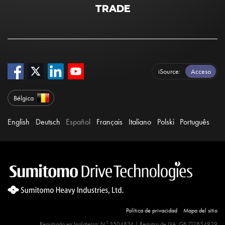
TRADE
iSource
Acceso
Bélgica
English
Deutsch
Español
Français
Italiano
Polski
Português
Política de privacidad
Mapa del sitio
º
Registrado en Inglaterra: N.
3504834 | Registro de IVA: GB 712854929