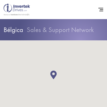
Bélgica
Sales & Support Network
Home
Variadores de frecuencia
Soporte
Sostenibilidad
Noticias
Empleo
Acerca de
Contacto