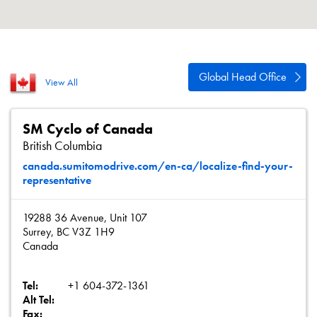
Política de privacidad
Mapa del sitio
iSource
Acceso
Global Head Office
View All
SM Cyclo of Canada
British Columbia
canada.sumitomodrive.com/en-ca/localize-find-your-
representative
19288 36 Avenue, Unit 107
Surrey, BC V3Z 1H9
Canada
Tel:
+1 604-372-1361
Alt Tel:
Fax: