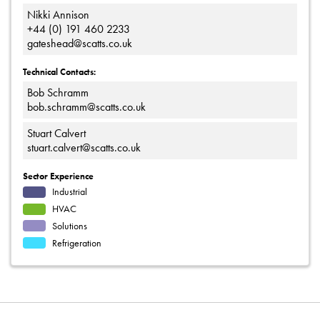
Nikki Annison
+44 (0) 191 460 2233
gateshead@scatts.co.uk
Technical Contacts:
Bob Schramm
bob.schramm@scatts.co.uk
Stuart Calvert
stuart.calvert@scatts.co.uk
Sector Experience
Industrial
HVAC
Solutions
Refrigeration