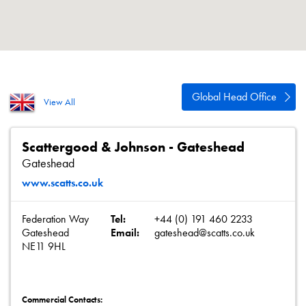
Política de privacidad
Mapa del sitio
iSource
Acceso
Global Head Office
View All
Scattergood & Johnson - Gateshead
Gateshead
www.scatts.co.uk
Federation Way
Tel:
+44 (0) 191 460 2233
Gateshead
Email:
gateshead@scatts.co.uk
NE11 9HL
Commercial Contacts: