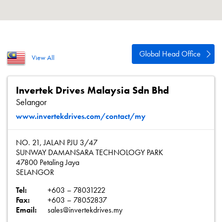
Política de privacidad
Mapa del sitio
iSource
Acceso
Global Head Office
View All
Invertek Drives Malaysia Sdn Bhd
Selangor
www.invertekdrives.com/contact/my
NO. 21, JALAN PJU 3/47
SUNWAY DAMANSARA TECHNOLOGY PARK
47800 Petaling Jaya
SELANGOR
Tel:
+603 – 78031222
Fax:
+603 – 78052837
Email:
sales@invertekdrives.my