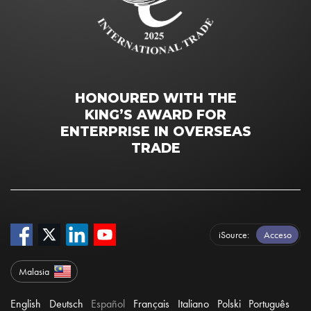
HONOURED WITH THE
KING’S AWARD FOR
ENTERPRISE IN OVERSEAS
TRADE
iSource
Acceso
Malasia
English
Deutsch
Español
Français
Italiano
Polski
Português