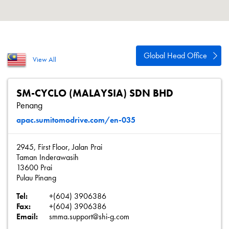
Política de privacidad
Mapa del sitio
iSource
Acceso
Global Head Office
View All
SM-CYCLO (MALAYSIA) SDN BHD
Penang
apac.sumitomodrive.com/en-035
2945, First Floor, Jalan Prai
Taman Inderawasih
13600 Prai
Pulau Pinang
Tel:
+(604) 3906386
Fax:
+(604) 3906386
Email:
smma.support@shi-g.com