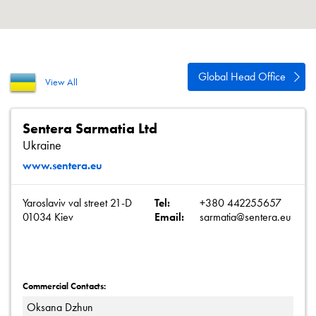
Política de privacidad
Mapa del sitio
iSource
Acceso
Global Head Office
View All
Sentera Sarmatia Ltd
Ukraine
www.sentera.eu
Yaroslaviv val street 21-D
Tel:
+380 442255657
01034 Kiev
Email:
sarmatia@sentera.eu
Commercial Contacts:
Oksana Dzhun