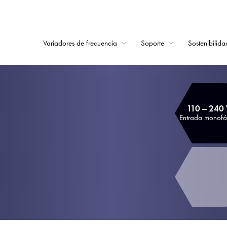
Variadores de frecuencia
Soporte
Sostenibilida
Home
Variadores de frecu
110 – 240
Soporte
Entrada monofá
Sostenibilidad
Noticias
Empleo
Acerca de
Contacto