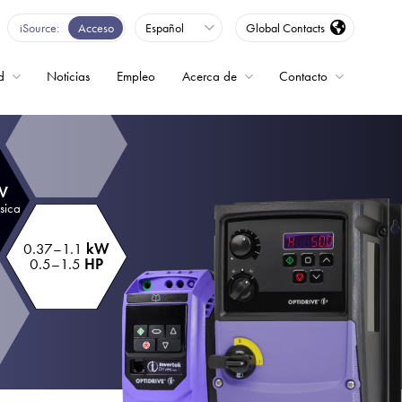
iSource
Acceso
Español
Global Contacts
d
Noticias
Empleo
Acerca de
Contacto
encia
 V
sica
0.37–1.1
kW
0.5–1.5
HP