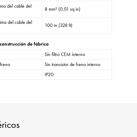
mo del cable del
8 mm² (0,01 sq in)
ima del cable del
100 m (328 ft)
construcción de fábrica
Sin filtro CEM interno
 freno
Sin transistor de freno interno
IP20
éricos