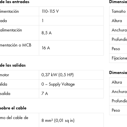
 de las entradas
Dimensi
limentación
110-115 V
Tamaño
rada
1
Altura
 alimentación
Anchura
8,5 A
Profund
limentación o MCB
16 A
Peso
Fijacion
de las salidas
Dimensio
 motor
0,37 kW (0,5 HP)
Altura
lida
0 – Supply Voltage
Anchura
salida
7 A
Profund
sobre el cable
Peso
mo del cable de
8 mm² (0,01 sq in)