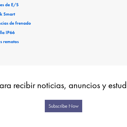
es de E/S
ck Smart
ncias de frenado
lla IP66
os remotos
ara recibir noticias, anuncios y estu
Subscribe Now