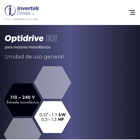
Home
Variadores de frecuencia
Unidad de uso general
Soporte
Sostenibilidad
Noticias
110 – 240 V
Entrada monofásica
Empleo
0.37–1.1
kW
Acerca de
0.5–1.5
HP
Contacto