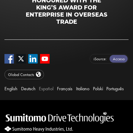
HONOURED WITH THE
KING’S AWARD FOR
ENTERPRISE IN OVERSEAS
TRADE
iSource
Acceso
Global Contacts
English
Deutsch
Español
Français
Italiano
Polski
Português