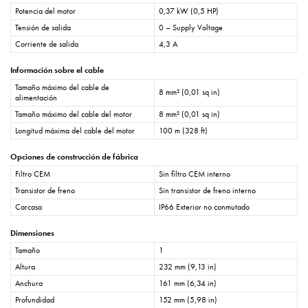
Potencia del motor
0,37 kW (0,5 HP)
Tensión de salida
0 – Supply Voltage
Corriente de salida
4,3 A
Información sobre el cable
Tamaño máximo del cable de
8 mm² (0,01 sq in)
alimentación
Tamaño máximo del cable del motor
8 mm² (0,01 sq in)
Longitud máxima del cable del motor
100 m (328 ft)
Opciones de construcción de fábrica
Filtro CEM
Sin filtro CEM interno
Transistor de freno
Sin transistor de freno interno
Carcasa
IP66 Exterior no conmutado
Dimensiones
Tamaño
1
Altura
232 mm (9,13 in)
Anchura
161 mm (6,34 in)
Profundidad
152 mm (5,98 in)