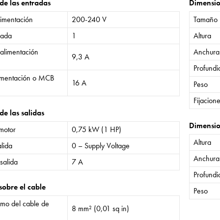
 de las entradas
Dimensi
limentación
200-240 V
Tamaño
rada
1
Altura
 alimentación
Anchura
9,3 A
Profund
limentación o MCB
16 A
Peso
Fijacion
de las salidas
Dimensio
 motor
0,75 kW (1 HP)
Altura
lida
0 – Supply Voltage
Anchura
salida
7 A
Profund
sobre el cable
Peso
mo del cable de
8 mm² (0,01 sq in)