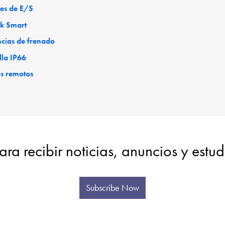
es de E/S
ck Smart
ncias de frenado
lla IP66
os remotos
ara recibir noticias, anuncios y estu
Subscribe Now