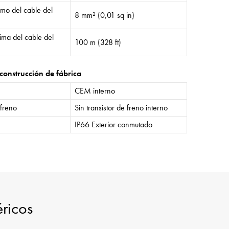
mo del cable del
8 mm² (0,01 sq in)
ima del cable del
100 m (328 ft)
construcción de fábrica
CEM interno
 freno
Sin transistor de freno interno
IP66 Exterior conmutado
éricos