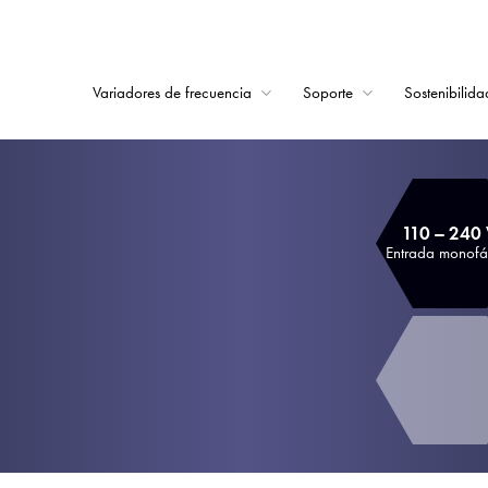
Variadores de frecuencia
Soporte
Sostenibilida
Home
Variadores de frecu
110 – 240
Soporte
Entrada monofá
Sostenibilidad
Noticias
Empleo
Acerca de
Contacto