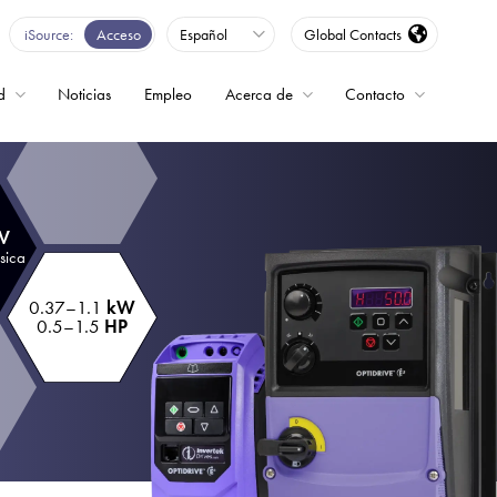
iSource
Acceso
Español
Global Contacts
d
Noticias
Empleo
Acerca de
Contacto
encia
 V
sica
0.37–1.1
kW
0.5–1.5
HP