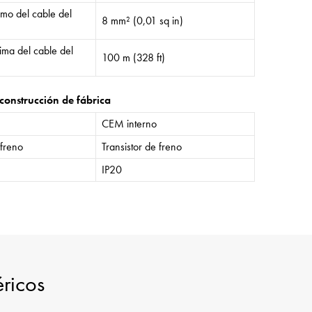
mo del cable del
8 mm² (0,01 sq in)
ima del cable del
100 m (328 ft)
construcción de fábrica
CEM interno
 freno
Transistor de freno
IP20
éricos