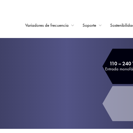
Variadores de frecuencia
Soporte
Sostenibilida
Home
Variadores de frecu
110 – 240
Soporte
Entrada monofá
Sostenibilidad
Noticias
Empleo
Acerca de
Contacto