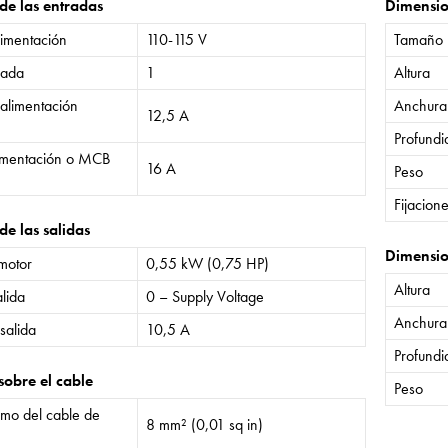
 de las entradas
Dimensi
limentación
110-115 V
Tamaño
rada
1
Altura
 alimentación
Anchura
12,5 A
Profund
limentación o MCB
16 A
Peso
Fijacion
de las salidas
Dimensio
 motor
0,55 kW (0,75 HP)
Altura
lida
0 – Supply Voltage
Anchura
salida
10,5 A
Profund
sobre el cable
Peso
mo del cable de
8 mm² (0,01 sq in)