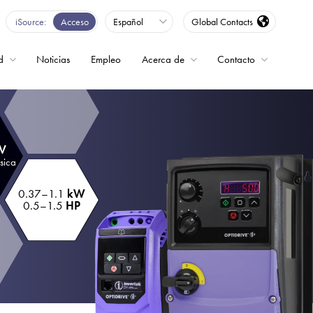
iSource
Acceso
Español
Global Contacts
d
Noticias
Empleo
Acerca de
Contacto
encia
 V
sica
0.37–1.1
kW
0.5–1.5
HP