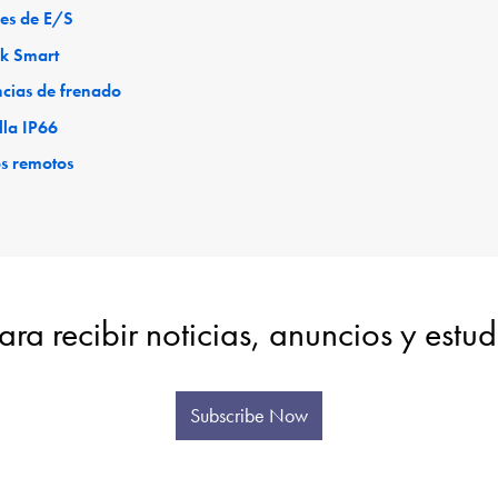
es de E/S
ck Smart
ncias de frenado
lla IP66
os remotos
ara recibir noticias, anuncios y estu
Subscribe Now