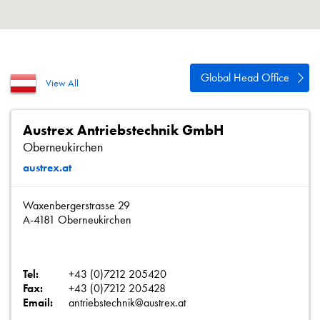
Polityka prywatności
Mapa strony
iSource
Rejestracja
Global Head Office
View All
Austrex Antriebstechnik GmbH
Oberneukirchen
austrex.at
Waxenbergerstrasse 29
A-4181 Oberneukirchen
Tel:
+43 (0)7212 205420
Fax:
+43 (0)7212 205428
Email:
antriebstechnik@austrex.at