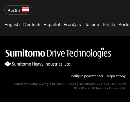
Austria
English
Deutsch
Español
Français
Italiano
Polski
Port
Polityka prywatności
Mapa strony
Zarejestrowany w Anglii nr. No. 3504834 | Rejestracja VAT: GB 712854929
© 1998 – 2026 Invertek Drives Ltd.