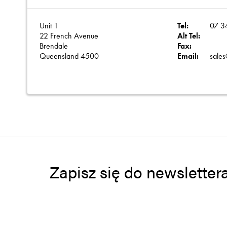
Unit 1
Tel:
07 3
22 French Avenue
Alt Tel:
Brendale
Fax:
Queensland 4500
Email:
sale
Zapisz się do newsletter