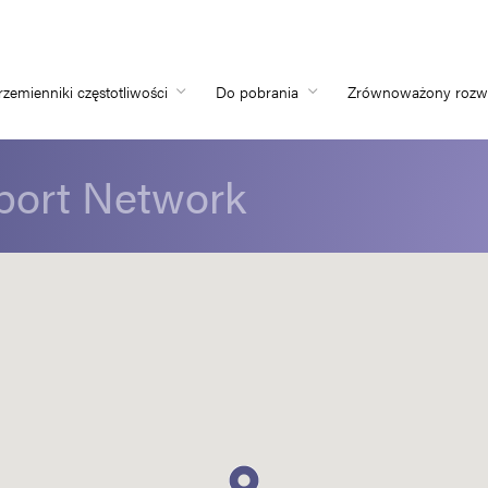
rzemienniki częstotliwości
Do pobrania
Zrównoważony rozw
Home
port Network
Przemienniki częs
Do pobrania
Zrównoważony ro
Nowości
Oferty pracy
O nas
Kontakt