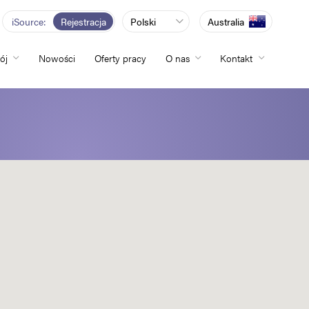
iSource
Rejestracja
Polski
Australia
ój
Nowości
Oferty pracy
O nas
Kontakt
totliwości
zwój