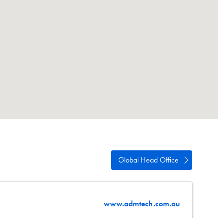
ści
acja
Global Head Office
www.admtech.com.au