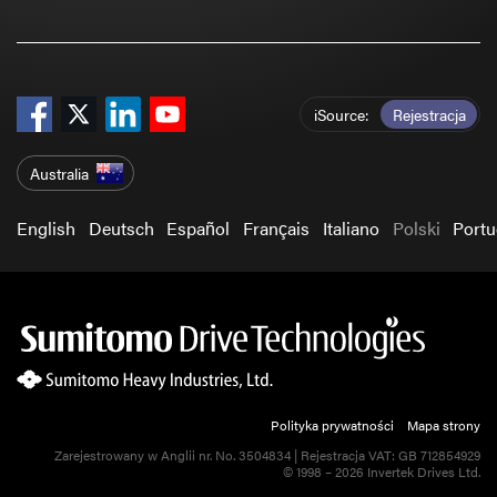
iSource
Rejestracja
Australia
English
Deutsch
Español
Français
Italiano
Polski
Port
Polityka prywatności
Mapa strony
Zarejestrowany w Anglii nr. No. 3504834 | Rejestracja VAT: GB 712854929
© 1998 – 2026 Invertek Drives Ltd.