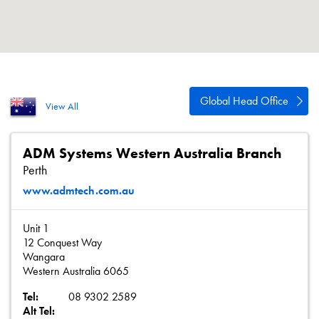
Polityka prywatności
Mapa strony
iSource
Rejestracja
Global Head Office
View All
ADM Systems Western Australia Branch
Perth
www.admtech.com.au
Unit 1
12 Conquest Way
Wangara
Western Australia 6065
Tel:
08 9302 2589
Alt Tel: