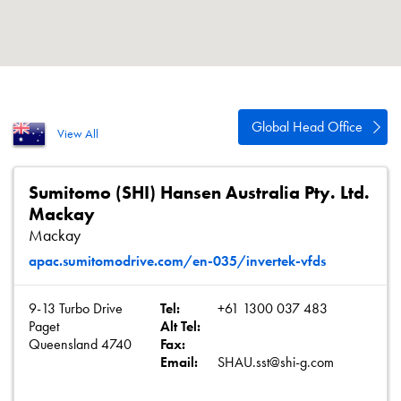
Polityka prywatności
Mapa strony
iSource
Rejestracja
Global Head Office
View All
Sumitomo (SHI) Hansen Australia Pty. Ltd.
Mackay
Mackay
apac.sumitomodrive.com/en-035/invertek-vfds
9-13 Turbo Drive
Tel:
+61 1300 037 483
Paget
Alt Tel:
Queensland 4740
Fax:
Email:
SHAU.sst@shi-g.com