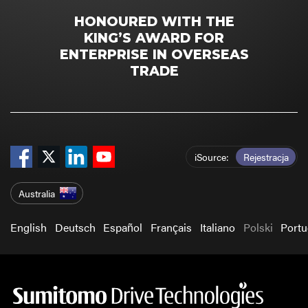
HONOURED WITH THE
KING’S AWARD FOR
ENTERPRISE IN OVERSEAS
TRADE
iSource
Rejestracja
Australia
English
Deutsch
Español
Français
Italiano
Polski
Port